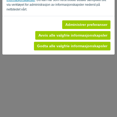
via verktøyet for administrasjon av informasjonskapsler nederst på
Personvernerklæring
-
Vilkår og betingelser
nettstedet vårt.
Administrer preferanser
Avvis alle valgfrie informasjonskapsler
Godta alle valgfrie informasjonskapsler