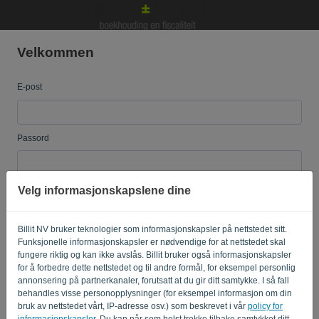
Velkommen
Språk:
NO
E-post
Passord
Velg informasjonskapslene dine
Husk meg
Glemt passord?
LOGG INN
Billit NV bruker teknologier som informasjonskapsler på nettstedet sitt.
Funksjonelle informasjonskapsler er nødvendige for at nettstedet skal
fungere riktig og kan ikke avslås. Billit bruker også informasjonskapsler
for å forbedre dette nettstedet og til andre formål, for eksempel personlig
annonsering på partnerkanaler, forutsatt at du gir ditt samtykke. I så fall
behandles visse personopplysninger (for eksempel informasjon om din
bruk av nettstedet vårt, IP-adresse osv.) som beskrevet i vår
policy for
informasjonskapsler
. Du kan når som helst trekke tilbake samtykket ditt