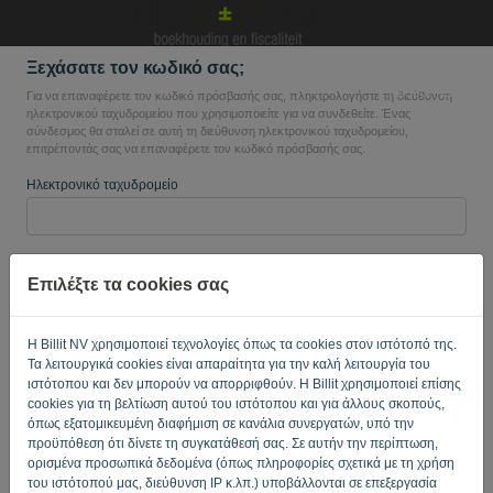
Ξεχάσατε τον κωδικό σας;
Γλώσσα:
EL
Για να επαναφέρετε τον κωδικό πρόσβασής σας, πληκτρολογήστε τη διεύθυνση
ηλεκτρονικού ταχυδρομείου που χρησιμοποιείτε για να συνδεθείτε. Ένας
σύνδεσμος θα σταλεί σε αυτή τη διεύθυνση ηλεκτρονικού ταχυδρομείου,
επιτρέποντάς σας να επαναφέρετε τον κωδικό πρόσβασής σας.
Ηλεκτρονικό ταχυδρομείο
Δεν είσαι υπολογιστής; Συμπληρώστε το '
'.
Επιλέξτε τα cookies σας
Η Billit NV χρησιμοποιεί τεχνολογίες όπως τα cookies στον ιστότοπό της.
ΑΠΟΣΤΟΛΉ ΣΥΝΔΈΣΜΟΥ
Τα λειτουργικά cookies είναι απαραίτητα για την καλή λειτουργία του
ιστότοπου και δεν μπορούν να απορριφθούν. Η Billit χρησιμοποιεί επίσης
Επιστροφή στη σύνδεση
cookies για τη βελτίωση αυτού του ιστότοπου και για άλλους σκοπούς,
όπως εξατομικευμένη διαφήμιση σε κανάλια συνεργατών, υπό την
Privacy Policy
Terms of Service
προϋπόθεση ότι δίνετε τη συγκατάθεσή σας. Σε αυτήν την περίπτωση,
-
.
ορισμένα προσωπικά δεδομένα (όπως πληροφορίες σχετικά με τη χρήση
του ιστότοπού μας, διεύθυνση IP κ.λπ.) υποβάλλονται σε επεξεργασία