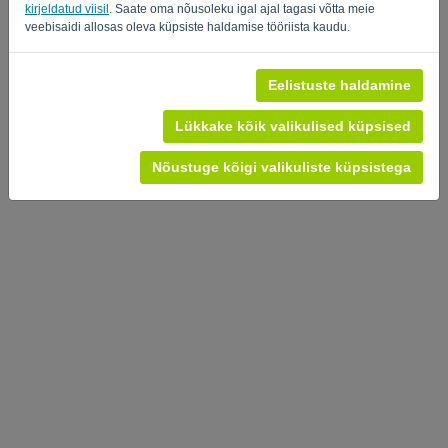
kirjeldatud viisil
. Saate oma nõusoleku igal ajal tagasi võtta meie
veebisaidi allosas oleva küpsiste haldamise tööriista kaudu.
Eelistuste haldamine
Lükkake kõik valikulised küpsised
Nõustuge kõigi valikuliste küpsistega