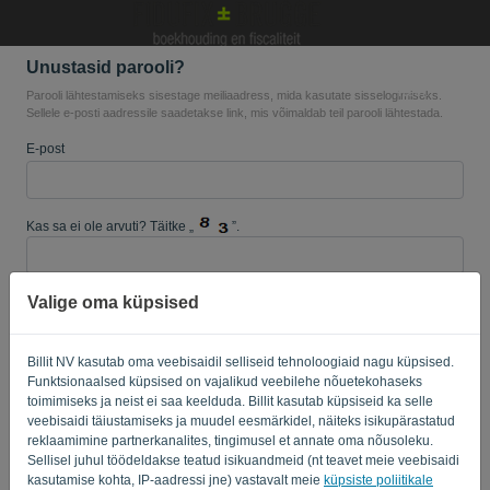
Unustasid parooli?
Keel:
ET
Parooli lähtestamiseks sisestage meiliaadress, mida kasutate sisselogimiseks.
Sellele e-posti aadressile saadetakse link, mis võimaldab teil parooli lähtestada.
E-post
Kas sa ei ole arvuti? Täitke „
”.
Valige oma küpsised
SAADA LINK
Billit NV kasutab oma veebisaidil selliseid tehnoloogiaid nagu küpsised.
Tagasi sisselogimise juurde
Funktsionaalsed küpsised on vajalikud veebilehe nõuetekohaseks
toimimiseks ja neist ei saa keelduda. Billit kasutab küpsiseid ka selle
Privacy Policy
Terms of Service
-
.
veebisaidi täiustamiseks ja muudel eesmärkidel, näiteks isikupärastatud
reklaamimine partnerkanalites, tingimusel et annate oma nõusoleku.
Sellisel juhul töödeldakse teatud isikuandmeid (nt teavet meie veebisaidi
kasutamise kohta, IP-aadressi jne) vastavalt meie
küpsiste poliitikale