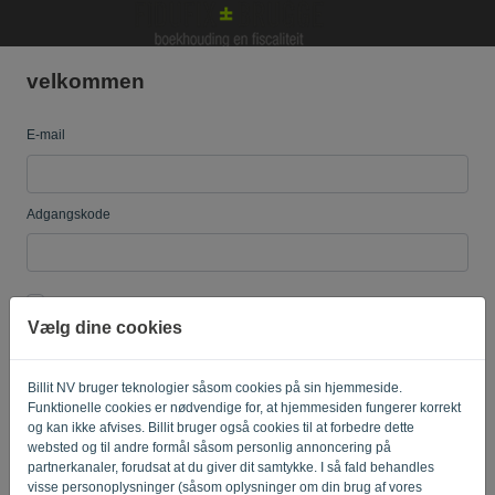
velkommen
Sprog:
DA
E-mail
Adgangskode
Mind mig
Glemt adgangskode?
Vælg dine cookies
LOG IND
Billit NV bruger teknologier såsom cookies på sin hjemmeside.
Funktionelle cookies er nødvendige for, at hjemmesiden fungerer korrekt
og kan ikke afvises. Billit bruger også cookies til at forbedre dette
websted og til andre formål såsom personlig annoncering på
partnerkanaler, forudsat at du giver dit samtykke. I så fald behandles
visse personoplysninger (såsom oplysninger om din brug af vores