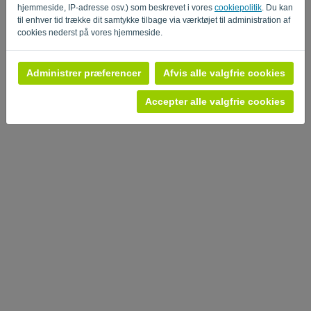
hjemmeside, IP-adresse osv.) som beskrevet i vores
cookiepolitik
. Du kan
til enhver tid trække dit samtykke tilbage via værktøjet til administration af
Fortrolighedspolitik
-
Vilkår og betingelser
cookies nederst på vores hjemmeside.
Administrer præferencer
Afvis alle valgfrie cookies
Accepter alle valgfrie cookies