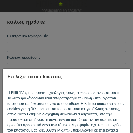
καλώς ήρθατε
Γλώσσα:
EL
Ηλεκτρονικό ταχυδρομείο
Κωδικός πρόσβασης
Επιλέξτε τα cookies σας
Θύμισε μου
Ξεχάσατε τον κωδικό?
Η Billit NV χρησιμοποιεί τεχνολογίες όπως τα cookies στον ιστότοπό της.
ΕΊΣΟΔΟΣ
Τα λειτουργικά cookies είναι απαραίτητα για την καλή λειτουργία του
ιστότοπου και δεν μπορούν να απορριφθούν. Η Billit χρησιμοποιεί επίσης
cookies για τη βελτίωση αυτού του ιστότοπου και για άλλους σκοπούς,
όπως εξατομικευμένη διαφήμιση σε κανάλια συνεργατών, υπό την
προϋπόθεση ότι δίνετε τη συγκατάθεσή σας. Σε αυτήν την περίπτωση,
ορισμένα προσωπικά δεδομένα (όπως πληροφορίες σχετικά με τη χρήση
του ιστότοπού μας, διεύθυνση IP κ.λπ.) υποβάλλονται σε επεξεργασία