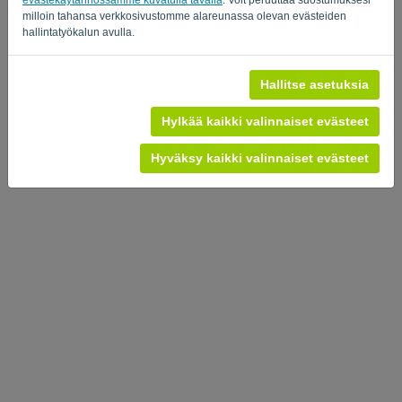
milloin tahansa verkkosivustomme alareunassa olevan evästeiden
Tietosuojakäytäntö
-
Ehdot ja ehdot
hallintatyökalun avulla.
Hallitse asetuksia
Hylkää kaikki valinnaiset evästeet
Hyväksy kaikki valinnaiset evästeet