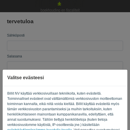
tervetuloa
Kieli:
FI
Sähköposti
Salasana
Valitse evästeesi
Muistuta minua
Unohtunut salasana?
KIRJAUDU SISÄÄN
Billit NV käyttää verkkosivuillaan tekniikoita, kuten evästeitä.
Toiminnalliset evästeet ovat välttämättömiä verkkosivuston moitteettoman
toiminnan kannalta, eikä niitä voida kieltää. Billit käyttää evästeitä myös
tämän verkkosivuston parantamiseksi ja muihin tarkoituksiin, kuten
henkilökohtaiseen mainontaan kumppanikanavilla, edellyttäen, että
annat suostumuksesi. Tällöin tiettyjä henkilötietoja (kuten tietoja
verkkosivustomme käytöstä, IP-osoitteesta jne.) käsitellään
evästekäytännössämme kuvatulla tavalla
. Voit peruuttaa suostumuksesi